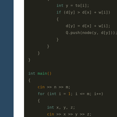
int
 y = to[i];

if
 (d[y] > d[x] + w[i])

            {

                d[y] = d[x] + w[i];

                Q.push(node(y, d[y]));
            }

        }

    }

}

int
main
()
{

cin
 >> n >> m;

for
 (
int
 i = 
1
; i <= m; i++)

    {

int
 x, y, z;

cin
 >> x >> y >> z;
