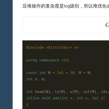
压堆操作的复杂度是log级别，所以堆优化d
O
#
include
<bits/stdc++.h>
using
namespace
std
;

const
int
 N = 
2e5
 + 
10
int
 n, m;

int
inline
void
add
(
int
 x, 
int
 y, 
int
 z)
{
