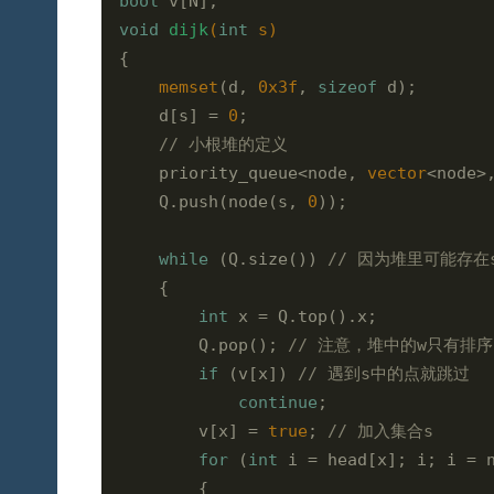
bool
void
dijk
(
int
 s)
{

memset
(d, 
0x3f
, 
sizeof
 d);

    d[s] = 
0
;

// 小根堆的定义
    priority_queue<node, 
vector
<node>,
    Q.push(node(s, 
0
));

while
 (Q.size()) 
// 因为堆里可能存
    {

int
 x = Q.top().x;

        Q.pop(); 
// 注意，堆中的w只有排
if
 (v[x]) 
// 遇到s中的点就跳过
continue
;

        v[x] = 
true
; 
// 加入集合s
for
 (
int
 i = head[x]; i; i = n
        {
