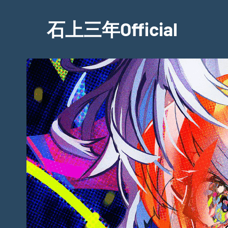
Skip
to
石上三年Official
content