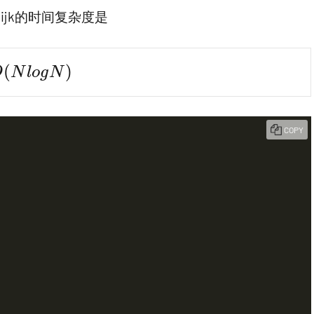
ijk的时间复杂度是
(NlogN)
(
)
O
N
l
o
g
N
COPY