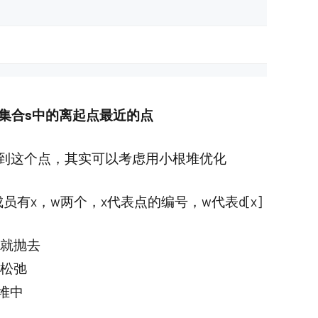
集合s中的离起点最近的点
找到这个点，其实可以考虑用小根堆优化
有x，w两个，x代表点的编号，w代表d[x]
中就抛去
试松弛
堆中