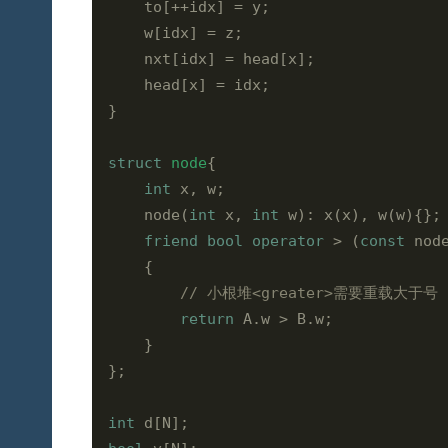
    to[++idx] = y;

    w[idx] = z;

    nxt[idx] = head[x];

    head[x] = idx;

}

struct
node
{
int
 x, w;

    node(
int
 x, 
int
 w): x(x), w(w){};
friend
bool
operator
 > (
const
 nod
    {

// 小根堆<greater>需要重载大于号
return
 A.w > B.w;

    }

};

int