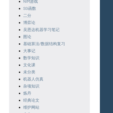
NIM游戏
SG函数
二分
博弈论
吴恩达机器学习笔记
图论
基础算法/数据结构复习
大事记
数学知识
文化课
未分类
机器人仿真
杂项知识
炼丹
经典论文
维护网站