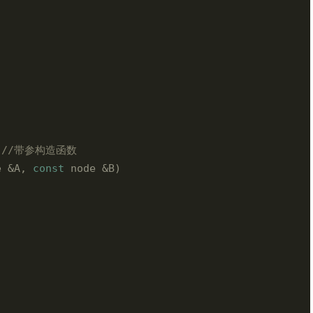
 
//带参构造函数
e &A, 
const
 node &B)
