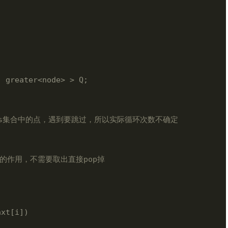
 greater<node> > Q;

在s集合中的点，遇到要跳过，所以实际循环次数不确定
序的作用，不需要取出直接pop掉
xt[i])
