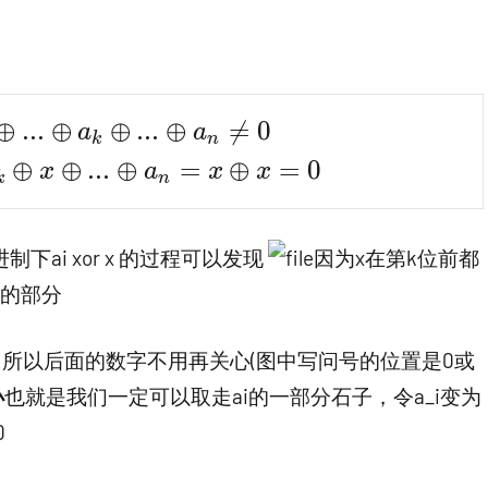
a_1 \oplus a_2 \oplus ...\oplus a_k \oplus
⊕
.
.
.
⊕
⊕
.
.
.
⊕

=
0
a
a
k
n
lus a_2 \oplus ...\oplus a_k \oplus x \op
⊕
⊕
.
.
.
⊕
=
⊕
=
0
x
a
x
x
k
n
ai xor x 的过程可以发现
因为x在第k位前都
置的部分
0，所以后面的数字不用再关心(图中写问号的位置是0或
小
也就是我们一定可以取走ai的一部分石子，令a_i变为
0