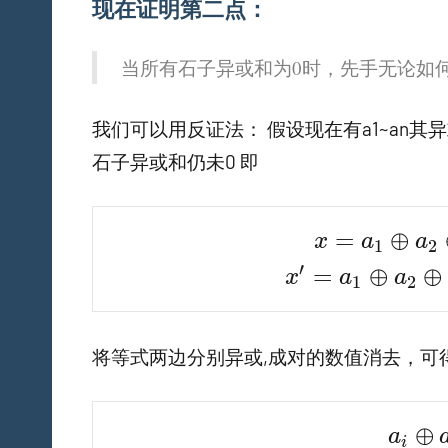
现在证明第二点：
当所有石子异或和为0时，先手无论如
我们可以用反证法： 假设现在有a1~an
石子异或和仍未0 即
x = a_1 \opl
=
⊕
x
a
a
1
2
x' = a_1 \o
′
=
⊕
⊕
x
a
a
1
2
将等式两边分别异或,成对的数值消去，可
a_i \
⊕
a
i