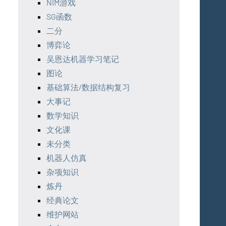
NIM游戏
SG函数
二分
博弈论
 ...\oplus a_n \ne 0 \\

吴恩达机器学习笔记
lus ...\oplus a_n = x \oplus x=0
图论
基础算法/数据结构复习
大事记
数学知识
文化课
未分类
机器人仿真
杂项知识
炼丹
经典论文
维护网站