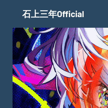
Skip
to
石上三年Official
content