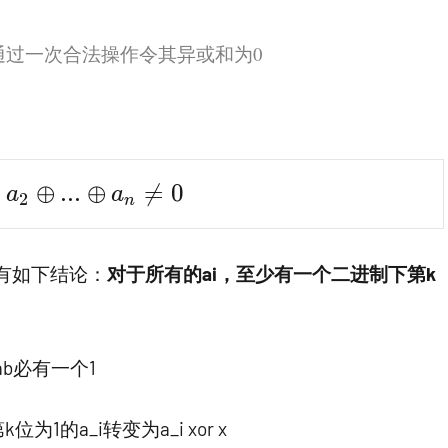
通过一次合法操作令其异或和为0
\oplus a_2 \oplus ...\oplus a_n \ne 0
⊕
⊕
.
.
.
⊕

=
0
a
a
2
n
有如下结论：
对于所有的ai，至少有一个二进制下第k
则ab必有一个1
的a_i转变为a_i xor x