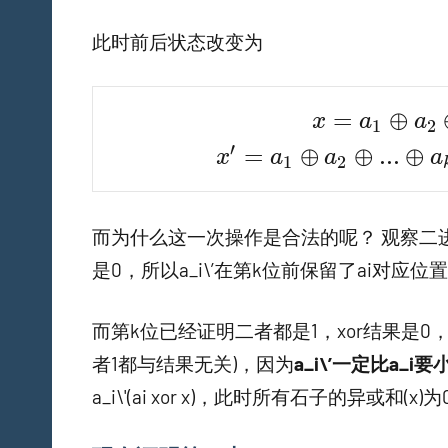
此时前后状态改变为
x = 
=
⊕
x
a
a
1
2
x' = a_1 \op
′
=
⊕
⊕
.
.
.
⊕
x
a
a
a
1
2
而为什么这一次操作是合法的呢？ 观察二进制下
是0，所以a_i\’在第k位前保留了ai对应位
而第k位已经证明二者都是1，xor结果是
者1都与结果无关)，因为
a_i\’一定比a_i要
a_i\'(ai xor x)，此时所有石子的异或和(x)为