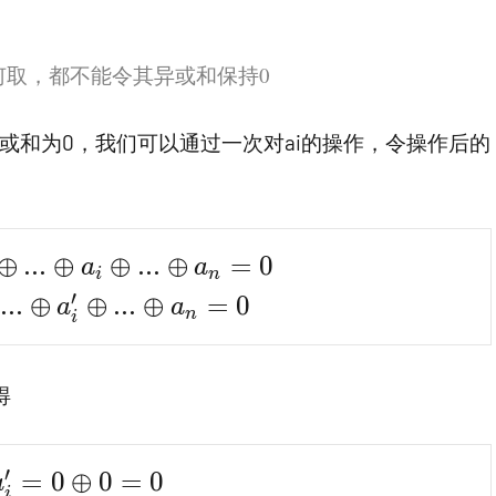
何取，都不能令其异或和保持0
其异或和为0，我们可以通过一次对ai的操作，令操作后的
us a_2 \oplus ...\oplus a_i \oplus ...\oplu
⊕
.
.
.
⊕
⊕
.
.
.
⊕
=
0
a
a
i
n
plus a_2 \oplus ...\oplus a_i' \oplus ...\o
′
.
.
.
⊕
⊕
.
.
.
⊕
=
0
a
a
n
i
得
′
oplus a_i' = 0 \oplus 0 = 0
=
0
⊕
0
=
0
a
i