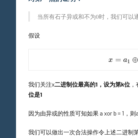
当所有石子异或和不为0时，我们可以
假设
x = a_1 
=
x
a
1
我们关注x
二进制位最高的1，设为第k位
，
位是1
因为由异或的性质可知如果 a xor b = 1，
我们可以做出一次合法操作令上述二进制第k位为1