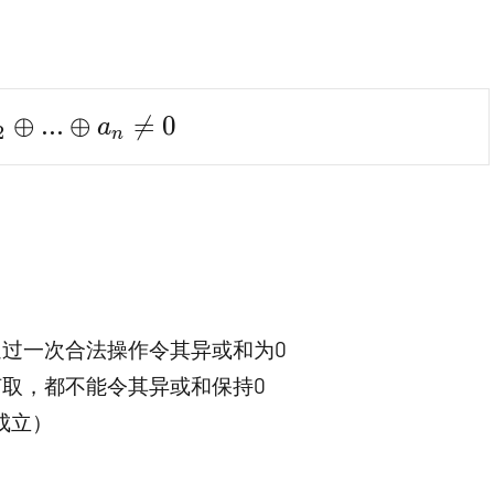
plus a_2 \oplus ...\oplus a_n \ne 0
⊕
.
.
.
⊕

=
0
a
2
n
通过一次合法操作令其异或和为0
何取，都不能令其异或和保持0
成立）