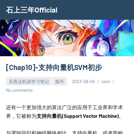
Skip
石上三年Official
to
content
[Chap10]-支持向量机SVM初步
吴恩达机器学习笔记
炼丹
2023-08-04
sssn
No comments
还有一个更加强大的算法广泛的应用于工业界和学术
界，它被称为
支持向量机(Support Vector Machine)
。
与逻辑回归和神经网络相比，支持向量机，或者简称